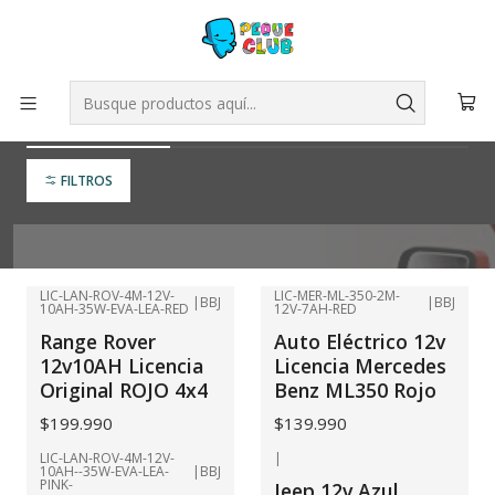
Inicio
VEHÍCULOS
Vehículos 12v
Vehículos 12v
FILTROS
LIC-LAN-ROV-4M-12V-
LIC-MER-ML-350-2M-
|
BBJ
|
BBJ
10AH-35W-EVA-LEA-RED
12V-7AH-RED
Range Rover
Auto Eléctrico 12v
12v10AH Licencia
Licencia Mercedes
Original ROJO 4x4
Benz ML350 Rojo
$199.990
$139.990
LIC-LAN-ROV-4M-12V-
|
10AH--35W-EVA-LEA-
|
BBJ
PINK-
Jeep 12v Azul