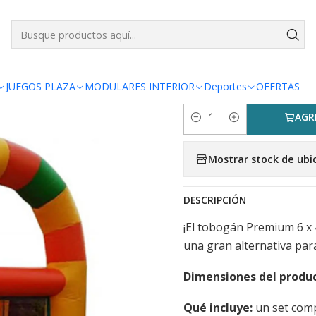
Inicio
INFLABLES
Castillos y toboganes
Tobogan premium 6x4
|
Tobogan pr
JUEGOS PLAZA
MODULARES INTERIOR
Deportes
OFERTAS
AGR
Cantidad
Mostrar stock de ubi
DESCRIPCIÓN
¡El tobogán Premium 6 x 
una gran alternativa par
Dimensiones del produc
Qué incluye:
un set comp