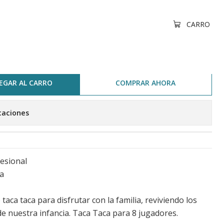
7 cm
CARRO
 8 Jugadores I 230×74×87 cm
EGAR AL CARRO
COMPRAR AHORA
caciones
fesional
a
 taca taca para disfrutar con la familia, reviviendo los
 nuestra infancia. Taca Taca para 8 jugadores.