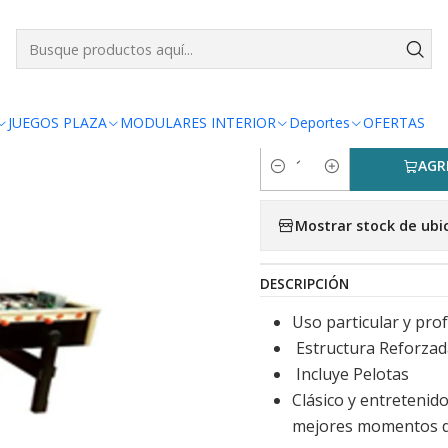
io
taca taca
juegos interior
Taca Taca I 8 Jugadores I 230×74×8
|
Taca Taca I
JUEGOS PLAZA
MODULARES INTERIOR
Deportes
OFERTAS
AGR
Cantidad
Mostrar stock de ubi
DESCRIPCIÓN
Uso particular y pro
Estructura Reforzad
Incluye Pelotas
Clásico y entretenido
mejores momentos de