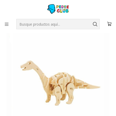
Inicio
JUEGOS INFANTILES
Robotime
Dinosaurio robótico (Apatosaurus)